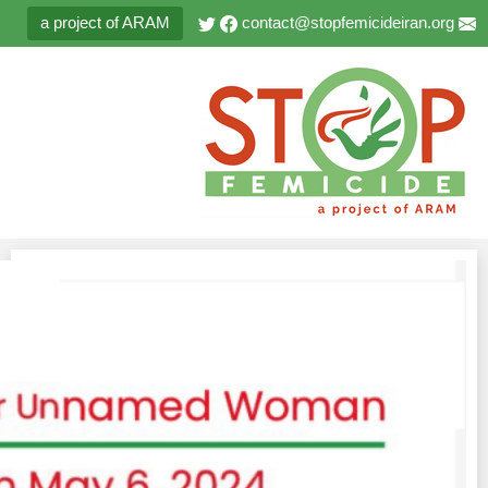
a project of ARAM
contact@stopfemicideiran.org