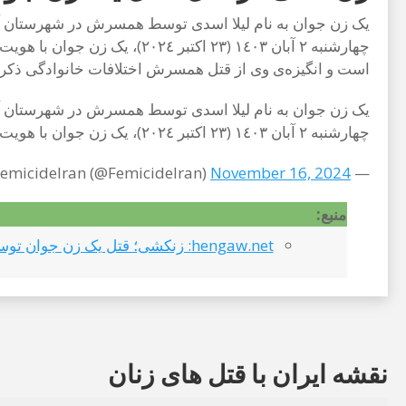
یک زن جوان به نام لیلا اسدی توسط همسرش در شهرستان آمل 
چهارشنبه ٢ آبان ١٤٠٣ (٢٣ 
است و انگیزه‌ی وی از قتل همسرش اختلافات خانوادگی ذک
یک زن جوان به نام لیلا اسدی توسط همسرش در شهرستان آمل 
چهارشنبه ٢ آبان ١٤٠٣ (٢٣ اکتبر ٢٠٢٤)، یک زن جوان با هویت لیلا اسدی توسط همسرش در شهرستان آمل به قتل رسیده است.به…
November 16, 2024
— StopFemicideIran (@FemicideIran)
منبع:
hengaw.net: زنکشی؛ قتل یک زن جوان توسط همسرش در آمل
نقشه ایران با قتل های زنان