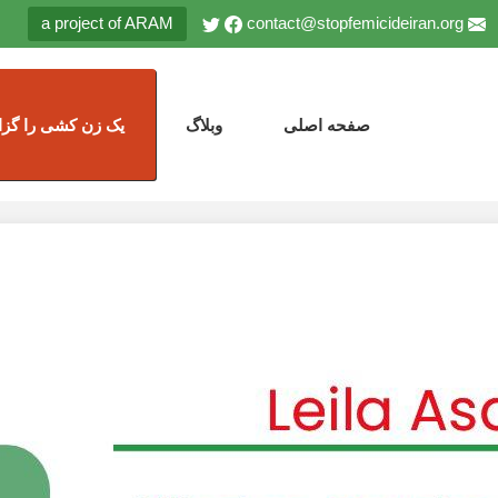
a project of ARAM
contact@stopfemicideiran.org
صفحه اصلی
وبلاگ
یک زن کشی را گزا