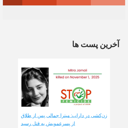
آخرین پست ها
زن‌کشی در داراب: میترا جمالی پس از طلاق
از پسرعمویش به قتل رسید