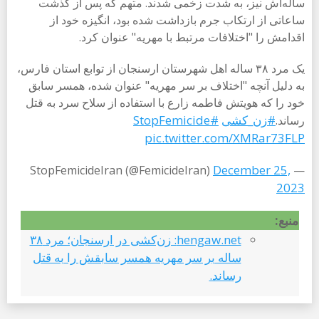
ساله‌اش نیز، به شدت زخمی شدند. متهم که پس از گذشت
ساعاتی از ارتکاب جرم بازداشت شده بود، انگیزه خود از
اقدامش را "اختلافات مرتبط با مهریه" عنوان کرد.
یک مرد ٣٨ ساله اهل شهرستان ارسنجان از توابع استان فارس،
به دلیل آنچه "اختلاف بر سر مهریه" عنوان شده، همسر سابق
خود را که هویتش فاطمه زارع با استفاده از سلاح سرد به قتل
#زن_کشی
#StopFemicide
رساند.
pic.twitter.com/XMRar73FLP
December 25,
— StopFemicideIran (@FemicideIran)
2023
منبع:
hengaw.net: زن‌کشی در ارسنجان؛ مرد ٣٨
ساله بر سر مهریه همسر سابقش را به قتل
رساند.