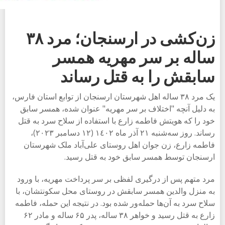
زن‌کشی در ارسنجان؛ مرد ٣٨
ساله بر سر مهریه همسر
سابقش را به قتل رساند
یک مرد ٣٨ ساله اهل شهرستان ارسنجان از توابع استان فارس،
به دلیل آنچه "اختلاف بر سر مهریه" عنوان شده، همسر سابق
خود را که هویتش فاطمه زارع با استفاده از سلاح سرد به قتل
رساند. روز سه‌شنبه ٢١ آذر ماه ١٤٠٢ (١٢ دسامبر ٢٠٢٣)،
فاطمه زارع، زن جوان اهل روستای علی‌آباد ملک شهرستان
ارسنجان توسط همسر سابق خود به قتل رسید.
مرد متهم پس از درگیری لفظی بر سر پرداخت مهریه، با ورود
به منزل والدین همسر سابقش در روستای محل سکونتشان، با
سلاح سرد به آن‌ها حمله‌ور شده بود. در نتیجه این حمله، فاطمه
زارع به قتل رسید و خواهر ٣٨ ساله، پدر ۶۵ ساله و مادر ۶٢