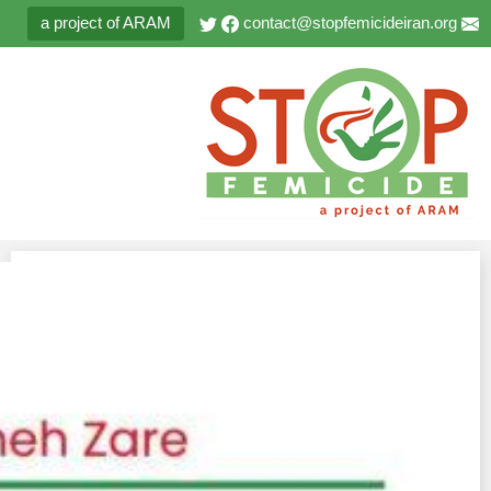
a project of ARAM
contact@stopfemicideiran.org