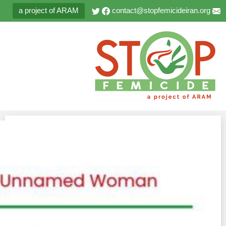
a project of ARAM
contact@stopfemicideiran.org