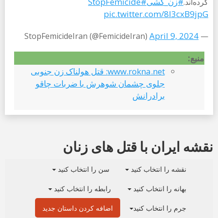
#زن_کشی
#StopFemicide
کرده‌اند.
pic.twitter.com/8I3cxB9jpG
April 9, 2024
— StopFemicideIran (@FemicideIran)
منبع:
www.rokna.net: قتل هولناک زن جنوبی
جلوی چشمان شوهرش با ضربات چاقو
برادرانش
نقشه ایران با قتل های زنان