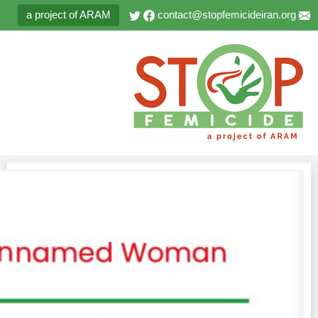
a project of ARAM
contact@stopfemicideiran.org