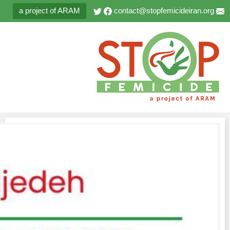
a project of ARAM
contact@stopfemicideiran.org