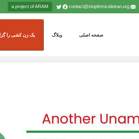
a project of ARAM
contact@stopfemicideiran.org
صفحه اصلی
وبلاگ
یک زن کشی را گزا