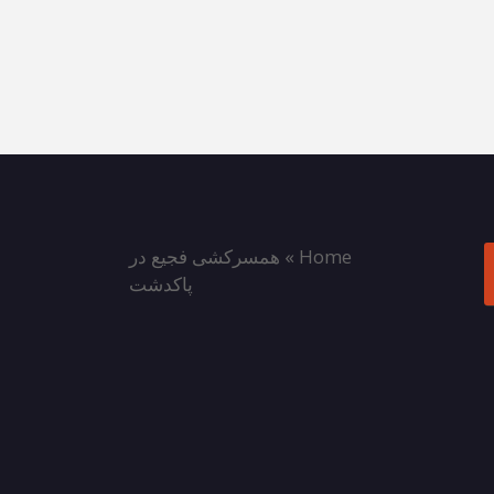
Home
»
همسرکشی فجیع در
پاکدشت