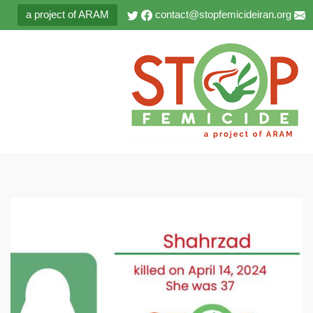
a project of ARAM
contact@stopfemicideiran.org