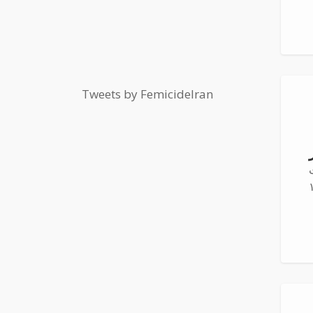
Tweets by FemicideIran
ست