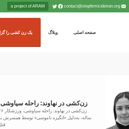
a project of ARAM
contact@stopfemicideiran.org
صفحه اصلی
وبلاگ
یک زن کشی را گزا
زن‌کشی در نهاوند: راحله سیاوشی،
زن‌کشی در نهاوند: راحله سیاو
ساله، به‌دلیل «انگیزه ناموسی» توسط همسرش به
قتل