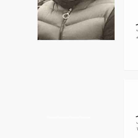
ست
Previous
Next