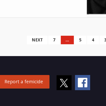
NEXT
7
…
5
4
Report a femicide