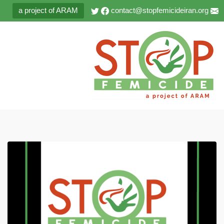
a project of ARAM
contact@stopfemicideiran.org