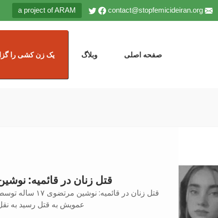
a project of ARAM
contact@stopfemicideiran.org
صفحه اصلی
وبلاگ
یک زن کشی را گزا
قتل زنان در قائمیه: نوشین
قتل زنان در قائمیه: نوشین مرتضوی ۱۷ ساله ت
عمویش به قتل رسید به نقل