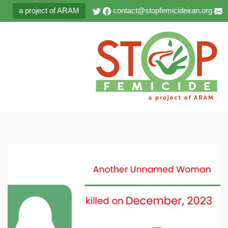
a project of ARAM
contact@stopfemicideiran.org