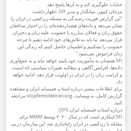
جنایات جلوگیری کند و به آن‌ها پاسخ دهد.
مرجان کیپور، بنیانگذار و مدیر SFI، اظهار داشت:
"این گزارش فوریت رسیدگی به مسئله زن‌کشی در ایران را
نشان می‌دهد و داده‌های هشداردهنده‌ای را در اختیار مدافعان
حقوق زنان و فعالان مبارزه با خشونت علیه زنان و دختران
قرار می‌دهد. ما باید به تلاش‌های خود ادامه دهیم تا چرخه
خشونت را بشکنیم و اطمینان حاصل کنیم که زندگی این
زنان فراموش نمی‌شود."
SFI همچنان به مأموریت خود پایبند خواهد ماند و به جمع‌آوری
داده‌ها، افزایش آگاهی و مطالبه تغییرات سیاستی که امنیت
و کرامت زنان را در ایران در اولویت قرار دهد، ادامه خواهد
داد.
برای اطلاعات بیشتر درباره استاپ فمیساید ایران و مشاهده
گزارش کامل، به وبسایت .stopfemicideiran.org مراجعه
کنید.
درباره استاپ فمیساید ایران (SFI):
SFI ابتکاری است که در سال ۲۰۲۰ توسط ARAM برای
مقابله با زن‌کشی در ایران راه‌اندازی شد. این سازمان در پی
قتل وحشیانه رومینا اشرفی تأسیس شد و هدف آن