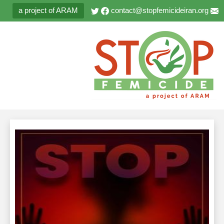
a project of ARAM
contact@stopfemicideiran.org