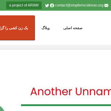
a project of ARAM
contact@stopfemicideiran.org
صفحه اصلی
وبلاگ
یک زن کشی را گزا