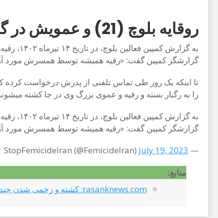
روقایه بلوچ (21) و عمویش در گه (نیکشهر) تیراندازی شده و جان خود را از دست دادند
به گزارش
گزارشگر کمپین گفت: «رقیه همیشه توسط همسرش مورد آزا
تا اینکه یک روز طی تماس تلفنی از پدرش درخواست کرده که 
را به رگبار بسته و رقیه و عموی بزرگ وی در جا کشته میشوند
به گزارش
گزارشگر کمپین گفت: «رقیه همیشه توسط همسرش مورد آزا
July 19, 2023
— StopFemicideIran (@FemicideIran)
منابع:
rasanknews.com: کشته و زخمی شدن چند نفر از جمله یک زن در گِه (نیکشهر)