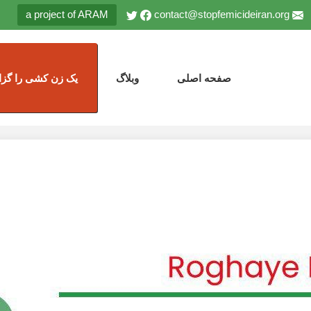
a project of ARAM
contact@stopfemicideiran.org
صفحه اصلی
وبلاگ
یک زن کشی را گزا