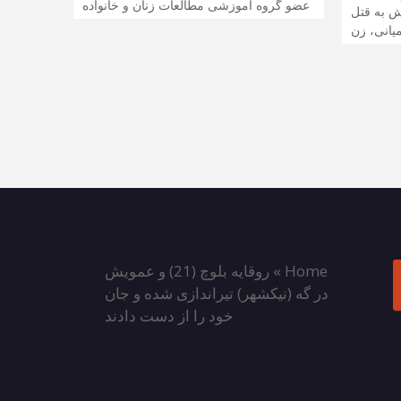
عضو گروه آموزشی مطالعات زنان و خانواده
 به قتل
یانی، زن
Home
»
روقایه بلوچ (21) و عمویش
در گه (نیکشهر) تیراندازی شده و جان
خود را از دست دادند