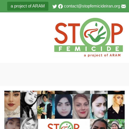
a project of ARAM
contact@stopfemicideiran.org