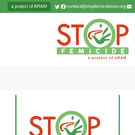
a project of ARAM
contact@stopfemicideiran.org